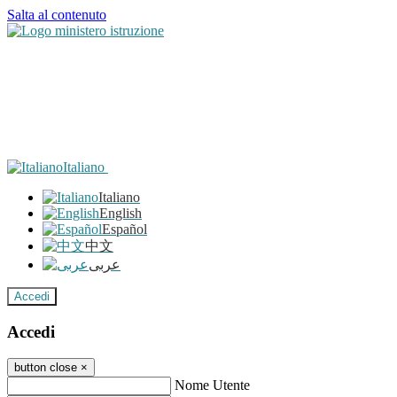
Salta al contenuto
Italiano
Italiano
English
Español
中文
عربى
Accedi
Accedi
button close
×
Nome Utente