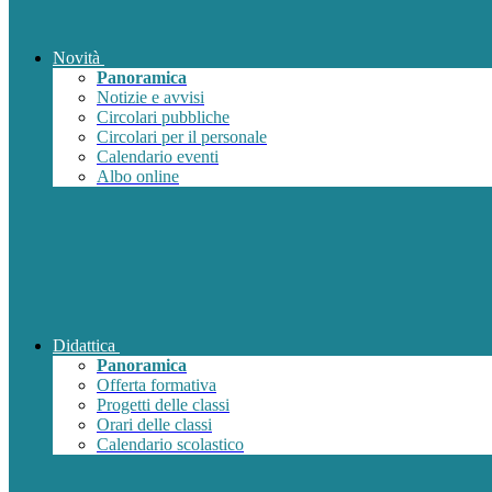
Novità
Panoramica
Notizie e avvisi
Circolari pubbliche
Circolari per il personale
Calendario eventi
Albo online
Didattica
Panoramica
Offerta formativa
Progetti delle classi
Orari delle classi
Calendario scolastico