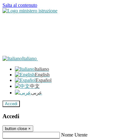
Salta al contenuto
Italiano
Italiano
English
Español
中文
عربى
Accedi
Accedi
button close
×
Nome Utente