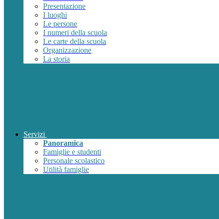
Presentazione
I luoghi
Le persone
I numeri della scuola
Le carte della scuola
Organizzazione
La storia
Servizi
Panoramica
Famiglie e studenti
Personale scolastico
Utilità famiglie