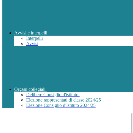
Avvisi e interpelli
Interpelli
Avvisi
Organi collegiali
Delibere Consiglio d'istituto.
Elezione rappresentati di classe 2024/25
Elezione Consiglio d'Istituto 2024/25