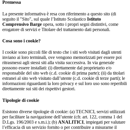
Premessa
La presente informativa è resa con riferimento a questo sito (di
seguito il "Sito", sul quale l’Istituto Scolastico
Istituto
Comprensivo Barge
opera, sotto i propri segni distintivi, come
erogatore di servizi e Titolare del trattamento dati personali.
Cosa sono i cookie?
I cookie sono piccoli file di testo che i siti web visitati dagli utenti
inviano ai loro terminali, ove vengono memorizzati per essere poi
ritrasmessi agli stessi siti alla visita successiva. In via generale
possono essere installati: (i) direttamente dal proprietario e/o
responsabile del sito web (c.d. cookie di prima parte); (ii) da titolari
estranei al sito web visitato dall’utente (c.d. cookie di terze parti); le
informazioni riguardanti la loro privacy e sul loro uso sono reperibili
direttamente sui siti dei rispettivi gestori.
Tipologie di cookie
Esistono diverse tipologie di cookie: (a) TECNICI, servizi utilizzati
per facilitare la navigazione dell’utente (cfr. art. 122, comma 1 del
D.Lgs. 196/2003 e s.m.i.); (b)
ANALITICI
, impiegati per valutare
l’efficacia di un servizio fornito o per contribuire a misurarne il