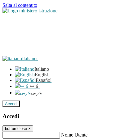
Salta al contenuto
Italiano
Italiano
English
Español
中文
عربى
Accedi
Accedi
button close
×
Nome Utente