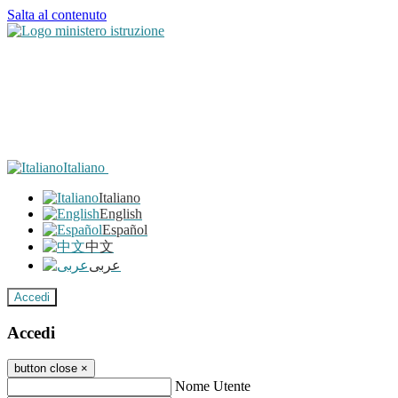
Salta al contenuto
Italiano
Italiano
English
Español
中文
عربى
Accedi
Accedi
button close
×
Nome Utente