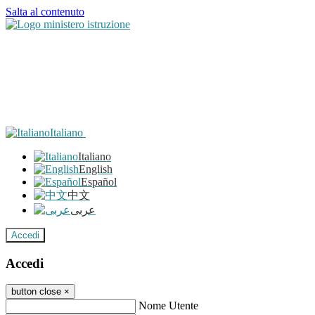
Salta al contenuto
Italiano
Italiano
English
Español
中文
عربى
Accedi
Accedi
button close
×
Nome Utente