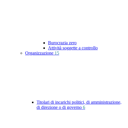
Burocrazia zero
Attività soggette a controllo
Organizzazione
15
Titolari di incarichi politici, di amministrazione,
di direzione o di governo
6