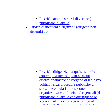
Incarichi amministrativi di vertice (da
pubblicare in tabelle)
Titolari di incarichi dirigenziali (dirigenti non
generali)
10
Incarichi dirigenziali, a qualsiasi titolo
conferiti, ivi inclusi quelli conferiti
discrezionalmente dall'organo di indirizzo
politico senza procedure pubbliche di
selezione e titolari di posizione
organizzativa con funzioni dirigenziali (da
pubblicare in tabelle che distinguano le
seguenti situazioni: dirigenti, dirigenti