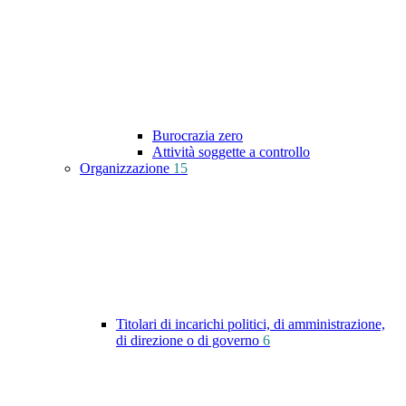
Burocrazia zero
Attività soggette a controllo
Organizzazione
15
Titolari di incarichi politici, di amministrazione,
di direzione o di governo
6