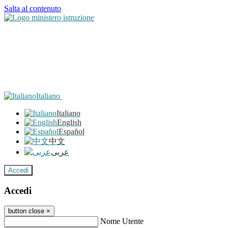
Salta al contenuto
Italiano
Italiano
English
Español
中文
عربى
Accedi
Accedi
button close
×
Nome Utente