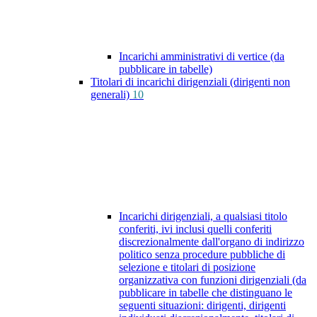
Incarichi amministrativi di vertice (da
pubblicare in tabelle)
Titolari di incarichi dirigenziali (dirigenti non
generali)
10
Incarichi dirigenziali, a qualsiasi titolo
conferiti, ivi inclusi quelli conferiti
discrezionalmente dall'organo di indirizzo
politico senza procedure pubbliche di
selezione e titolari di posizione
organizzativa con funzioni dirigenziali (da
pubblicare in tabelle che distinguano le
seguenti situazioni: dirigenti, dirigenti