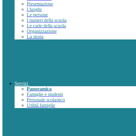
Presentazione
I luoghi
Le persone
I numeri della scuola
Le carte della scuola
Organizzazione
La storia
Servizi
Panoramica
Famiglie e studenti
Personale scolastico
Utilità famiglie