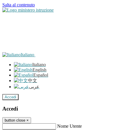
Salta al contenuto
Italiano
Italiano
English
Español
中文
عربى
Accedi
Accedi
button close
×
Nome Utente