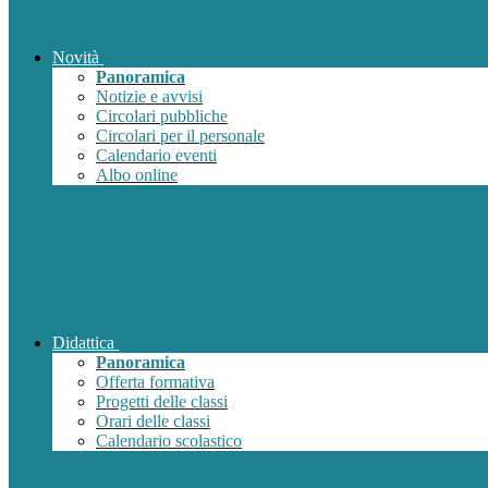
Novità
Panoramica
Notizie e avvisi
Circolari pubbliche
Circolari per il personale
Calendario eventi
Albo online
Didattica
Panoramica
Offerta formativa
Progetti delle classi
Orari delle classi
Calendario scolastico