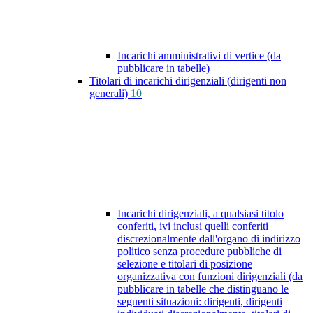
Incarichi amministrativi di vertice (da
pubblicare in tabelle)
Titolari di incarichi dirigenziali (dirigenti non
generali)
10
Incarichi dirigenziali, a qualsiasi titolo
conferiti, ivi inclusi quelli conferiti
discrezionalmente dall'organo di indirizzo
politico senza procedure pubbliche di
selezione e titolari di posizione
organizzativa con funzioni dirigenziali (da
pubblicare in tabelle che distinguano le
seguenti situazioni: dirigenti, dirigenti