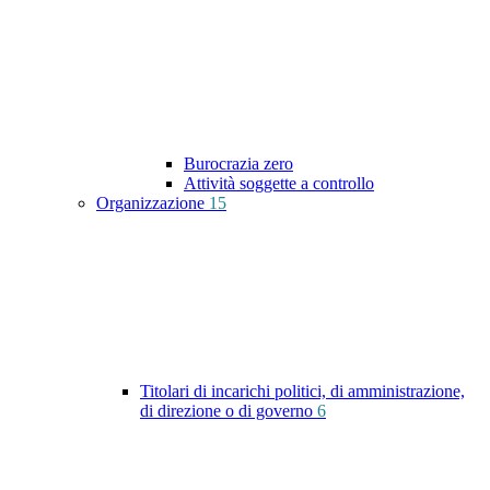
Burocrazia zero
Attività soggette a controllo
Organizzazione
15
Titolari di incarichi politici, di amministrazione,
di direzione o di governo
6