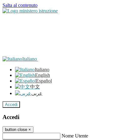
Salta al contenuto
Italiano
Italiano
English
Español
中文
عربى
Accedi
Accedi
button close
×
Nome Utente