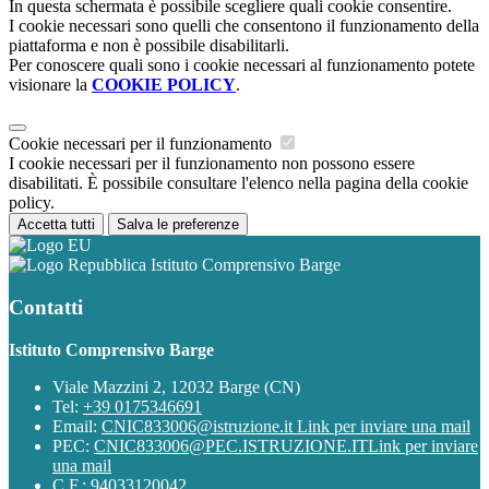
In questa schermata è possibile scegliere quali cookie consentire.
I cookie necessari sono quelli che consentono il funzionamento della
piattaforma e non è possibile disabilitarli.
Per conoscere quali sono i cookie necessari al funzionamento potete
visionare la
COOKIE POLICY
.
Cookie necessari per il funzionamento
I cookie necessari per il funzionamento non possono essere
disabilitati. È possibile consultare l'elenco nella pagina della cookie
policy.
Accetta tutti
Salva le preferenze
Istituto Comprensivo Barge
Contatti
Istituto Comprensivo Barge
Viale Mazzini 2, 12032 Barge (CN)
Tel:
+39 0175346691
Email:
CNIC833006@istruzione.it
Link per inviare una mail
PEC:
CNIC833006@PEC.ISTRUZIONE.IT
Link per inviare
una mail
C.F.: 94033120042