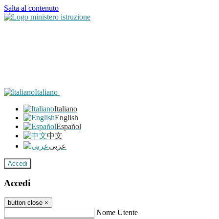
Salta al contenuto
Italiano
Italiano
English
Español
中文
عربى
Accedi
Accedi
button close
×
Nome Utente