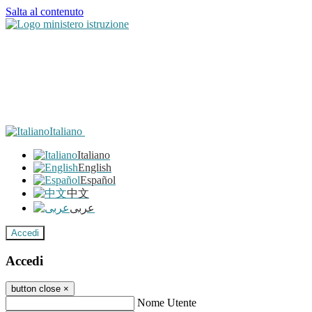
Salta al contenuto
Italiano
Italiano
English
Español
中文
عربى
Accedi
Accedi
button close
×
Nome Utente