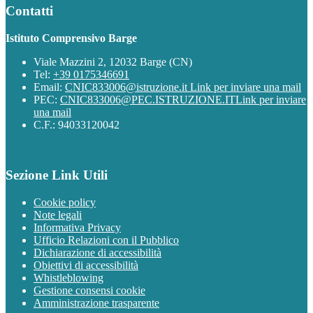
Contatti
Istituto Comprensivo Barge
Viale Mazzini 2, 12032 Barge (CN)
Tel:
+39 0175346691
Email:
CNIC833006@istruzione.it
Link per inviare una mail
PEC:
CNIC833006@PEC.ISTRUZIONE.IT
Link per inviare
una mail
C.F.: 94033120042
Sezione Link Utili
Cookie policy
Note legali
Informativa Privacy
Ufficio Relazioni con il Pubblico
Dichiarazione di accessibilità
Obiettivi di accessibilità
Whistleblowing
Gestione consensi cookie
Amministrazione trasparente