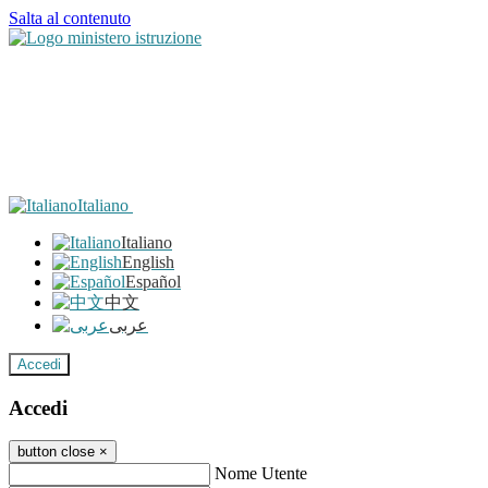
Salta al contenuto
Italiano
Italiano
English
Español
中文
عربى
Accedi
Accedi
button close
×
Nome Utente