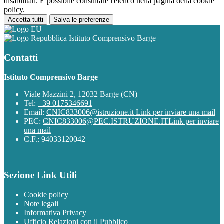
disabilitati. È possibile consultare l'elenco nella pagina della cookie
policy.
Accetta tutti
Salva le preferenze
Istituto Comprensivo Barge
Contatti
Istituto Comprensivo Barge
Viale Mazzini 2, 12032 Barge (CN)
Tel:
+39 0175346691
Email:
CNIC833006@istruzione.it
Link per inviare una mail
PEC:
CNIC833006@PEC.ISTRUZIONE.IT
Link per inviare
una mail
C.F.: 94033120042
Sezione Link Utili
Cookie policy
Note legali
Informativa Privacy
Ufficio Relazioni con il Pubblico