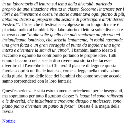
in un laboratorio di lettura sul tema della diversità, partendo
proprio da una situazione vissuta in classe. Siccome l'interesse per i
libri e dell'inventare e costruire storie aumentava ogni giorno di più,
abbiamo deciso di proporre alla sezione di partecipare all'Andersen
Festival”.
L'idea che il festival si svolgesse in un luogo di mare è
piaciuta molto ai bambini. Nel laboratorio di lettura sulle diversità è
emerso come “
molte volte quello che può sembrare un piccolo ed
insignificante lombrico, che striscia lentamente, in realtà nasconde
una gran forza e un gran coraggio al punto da ingoiare una tigre
intera e diventare la star di un circo”
. I bambini hanno ideato il
racconto e ognuno ha contribuito portando le proprie idee. Tutti
erano d'accordo nella scelta di scrivere una storia che facesse
divertire chi l'avrebbe letta. Chi avrà il piacere di leggere questa
favola scoprirà un finale inatteso, come si legge nella motivazione
della giuria, frutto delle idee dei bambini che come sovente accade
sanno sorprenderci con la loro fantasia.
Quest'esperienza è stata estremamente arricchente per le insegnanti,
ma soprattutto per tutto il gruppo classe: “
i legami si sono rafforzati
e le diversità, che inizialmente creavano disagio e malessere, sono
piano piano diventate un punto di forza
”. Questa è la magia della
favola.
Notizie