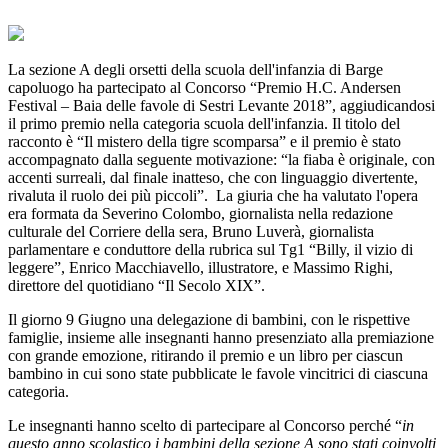
La sezione A degli orsetti della scuola dell'infanzia di Barge
capoluogo ha partecipato al Concorso “Premio H.C. Andersen
Festival – Baia delle favole di Sestri Levante 2018”, aggiudicandosi
il primo premio nella categoria scuola dell'infanzia. Il titolo del
racconto è “Il mistero della tigre scomparsa” e il premio è stato
accompagnato dalla seguente motivazione: “la fiaba è originale, con
accenti surreali, dal finale inatteso, che con linguaggio divertente,
rivaluta il ruolo dei più piccoli”. La giuria che ha valutato l'opera
era formata da Severino Colombo, giornalista nella redazione
culturale del Corriere della sera, Bruno Luverà, giornalista
parlamentare e conduttore della rubrica sul Tg1 “Billy, il vizio di
leggere”, Enrico Macchiavello, illustratore, e Massimo Righi,
direttore del quotidiano “Il Secolo XIX”.
Il giorno 9 Giugno una delegazione di bambini, con le rispettive
famiglie, insieme alle insegnanti hanno presenziato alla premiazione
con grande emozione, ritirando il premio e un libro per ciascun
bambino in cui sono state pubblicate le favole vincitrici di ciascuna
categoria.
Le insegnanti hanno scelto di partecipare al Concorso perché “
i
n
questo anno scolastico i bambini della sezione A sono stati coinvolti