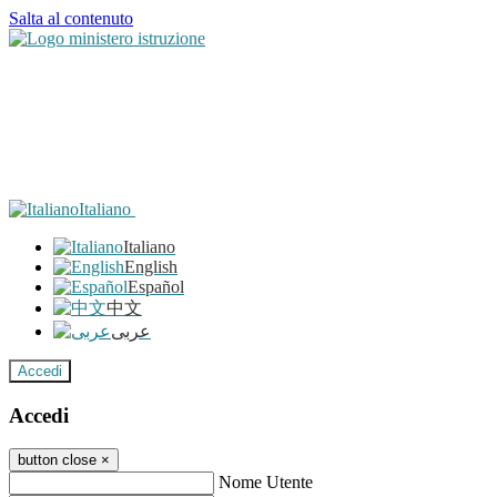
Salta al contenuto
Italiano
Italiano
English
Español
中文
عربى
Accedi
Accedi
button close
×
Nome Utente