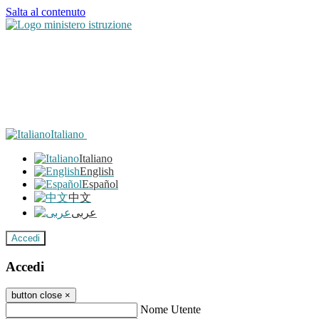
Salta al contenuto
Italiano
Italiano
English
Español
中文
عربى
Accedi
Accedi
button close
×
Nome Utente