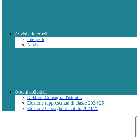
Avvisi e interpelli
Interpelli
Avvisi
Organi collegiali
Delibere Consiglio d'istituto.
Elezione rappresentati di classe 2024/25
Elezione Consiglio d'Istituto 2024/25