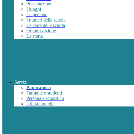
Presentazione
I luoghi
Le persone
I numeri della scuola
Le carte della scuola
Organizzazione
La storia
Servizi
Panoramica
Famiglie e studenti
Personale scolastico
Utilità famiglie