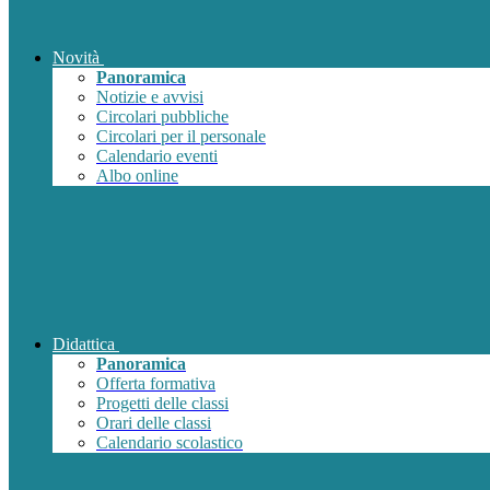
Novità
Panoramica
Notizie e avvisi
Circolari pubbliche
Circolari per il personale
Calendario eventi
Albo online
Didattica
Panoramica
Offerta formativa
Progetti delle classi
Orari delle classi
Calendario scolastico