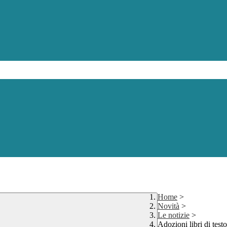
Home
>
Novità
>
Le notizie
>
Adozioni libri di test