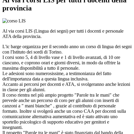
Al via i corsi LIS per tutti i docenti della
provincia
Al via corsi LIS (Lingua dei segni) per tutti i docenti e personale
ATA della provincia.
L'ic barge organizza per il secondo anno un corso di lingua dei segni
con l'Istituto dei sordi di Torino.
I corsi sono 5, 4 di livello vase e 1 di livello avanzati, di 10 ore
ciascuno, e coprono orari e giorni diversi, in modo da offrire la
massima disponibilità a tutto il personale.
Le adesioni sono numerosissime, a testimonianza del fatto
dell'importanza data a questa lingua inclusiva.
Accanto ai percorsi per docenti e ATA, si svolgeranno anche lezioni
in classe per gli alunni.
Il corso rientra nel più ampio progetto "Parole tra le mani" che
prevede anche un percorso di coro per gli alunni con inserti di
canzoni a " mani bianche" , grazie al contributo di personale
formato. Inoltre si svolgerà anche un corso CAA per docenti sulla
comunicazione alternativa aumentativa ed è stato attivato uno
sportello psicologico di supporto educativo per genitori e
insegnanti.
Il progetto "Parole tra le mani" è stato finanziato dal bando della