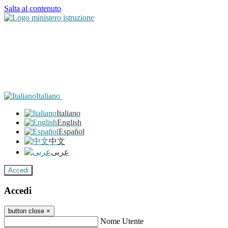
Salta al contenuto
Italiano
Italiano
English
Español
中文
عربى
Accedi
Accedi
button close
×
Nome Utente