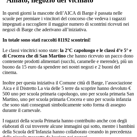
"Amato, negozio del vicinato"
In questi giorni la mascotte dell’AICA di Barge è passata nelle
scuole per premiare i vincitori del concorso che vedeva i ragazzi
impegnati a raccogliere il maggior numero di scontrini ricevuti nei
negozi di Barge che aderivano all’iniziativa.
In totale sono stati raccolti 81192 scontrini!
Le classi vincitrici sono state:
la 2°C capoluogo e le classi 4°e 5° e
di Crocera che di San Martino
che hanno ricevuto un pacco dono
contenente prodotti alimentari (succhi, caramelle e merende), più un
buono da 15 euro da spendere nei nostri negozi e 2 buoni del
cinema.
Inoltre per questa iniziativa il Comune città di Barge, l’associazione
Aica e il Distretto La via delle 5 terre da scoprire hanno devoluto €
500 uno per scuola primaria capoluogo, uno per scuola primaria San
Martino, uno per scuola primaria Crocera e uno per scuola infanzia
che sono stati consegnati simbolicamente sotto forma di assegno
durante il carnevale.
I ragazzi della scuola Primaria hanno contribuito anche con degli
elaborati di cui troverete alcune immagini qui sotto, mentre i bambini
della Scuola dell’Infanzia hanno collaborato creando in precedenza