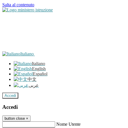
Salta al contenuto
Italiano
Italiano
English
Español
中文
عربى
Accedi
Accedi
button close
×
Nome Utente