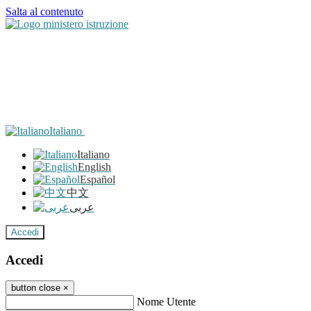
Salta al contenuto
Italiano
Italiano
English
Español
中文
عربى
Accedi
Accedi
button close
×
Nome Utente