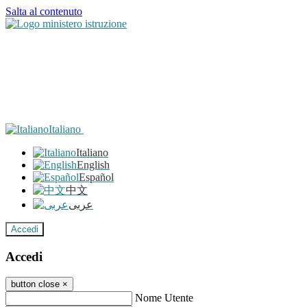
Salta al contenuto
Italiano
Italiano
English
Español
中文
عربى
Accedi
Accedi
button close
×
Nome Utente