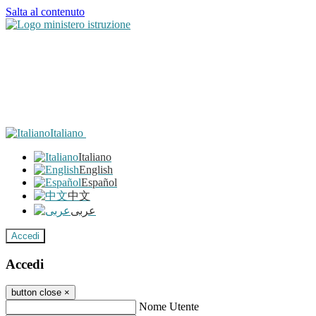
Salta al contenuto
Italiano
Italiano
English
Español
中文
عربى
Accedi
Accedi
button close
×
Nome Utente