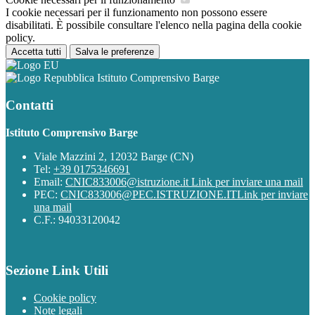
I cookie necessari per il funzionamento non possono essere
disabilitati. È possibile consultare l'elenco nella pagina della cookie
policy.
Accetta tutti
Salva le preferenze
Istituto Comprensivo Barge
Contatti
Istituto Comprensivo Barge
Viale Mazzini 2, 12032 Barge (CN)
Tel:
+39 0175346691
Email:
CNIC833006@istruzione.it
Link per inviare una mail
PEC:
CNIC833006@PEC.ISTRUZIONE.IT
Link per inviare
una mail
C.F.: 94033120042
Sezione Link Utili
Cookie policy
Note legali