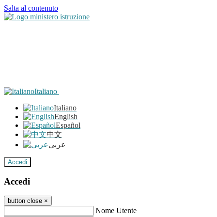
Salta al contenuto
Italiano
Italiano
English
Español
中文
عربى
Accedi
Accedi
button close
×
Nome Utente