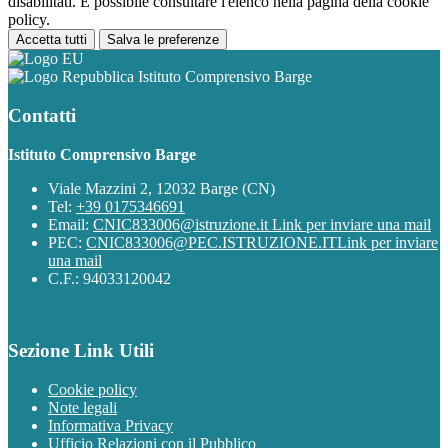
disabilitati. È possibile consultare l'elenco nella pagina della cookie
policy.
Accetta tutti
Salva le preferenze
Istituto Comprensivo Barge
Contatti
Istituto Comprensivo Barge
Viale Mazzini 2, 12032 Barge (CN)
Tel:
+39 0175346691
Email:
CNIC833006@istruzione.it
Link per inviare una mail
PEC:
CNIC833006@PEC.ISTRUZIONE.IT
Link per inviare
una mail
C.F.: 94033120042
Sezione Link Utili
Cookie policy
Note legali
Informativa Privacy
Ufficio Relazioni con il Pubblico