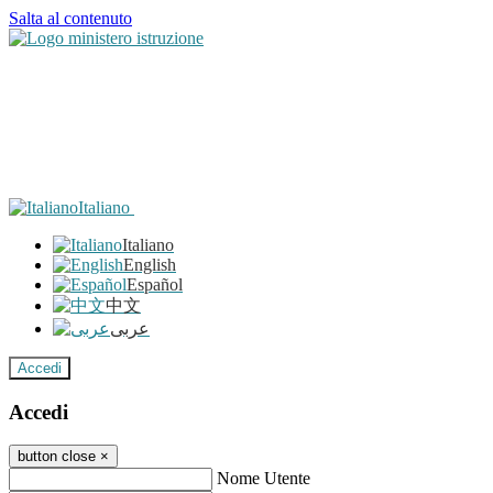
Salta al contenuto
Italiano
Italiano
English
Español
中文
عربى
Accedi
Accedi
button close
×
Nome Utente