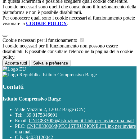
In questa schermata è possibile scegliere quali cookie consentire.
I cookie necessari sono quelli che consentono il funzionamento della
piattaforma e non è possibile disabilitarli.
Per conoscere quali sono i cookie necessari al funzionamento potete
visionare la
COOKIE POLICY
.
Cookie necessari per il funzionamento
I cookie necessari per il funzionamento non possono essere
disabilitati. È possibile consultare l'elenco nella pagina della cookie
policy.
Accetta tutti
Salva le preferenze
Istituto Comprensivo Barge
Contatti
Istituto Comprensivo Barge
Viale Mazzini 2, 12032 Barge (CN)
Tel:
+39 0175346691
Email:
CNIC833006@istruzione.it
Link per inviare una mail
PEC:
CNIC833006@PEC.ISTRUZIONE.IT
Link per inviare
una mail
C.F.: 94033120042