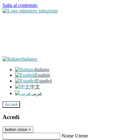
Salta al contenuto
Italiano
Italiano
English
Español
中文
عربى
Accedi
Accedi
button close
×
Nome Utente