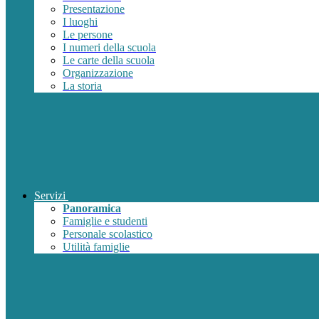
Presentazione
I luoghi
Le persone
I numeri della scuola
Le carte della scuola
Organizzazione
La storia
Servizi
Panoramica
Famiglie e studenti
Personale scolastico
Utilità famiglie