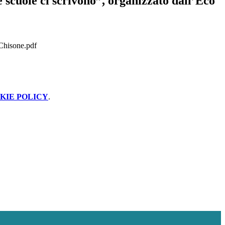
scuole ci scrivono”, organizzato dall’Eco
Chisone.pdf
KIE POLICY
.