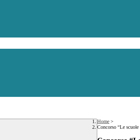
Home
>
Concorso “Le scuole c