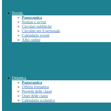
Novità
Panoramica
Notizie e avvisi
Circolari pubbliche
Circolari per il personale
Calendario eventi
Albo online
Didattica
Panoramica
Offerta formativa
Progetti delle classi
Orari delle classi
Calendario scolastico