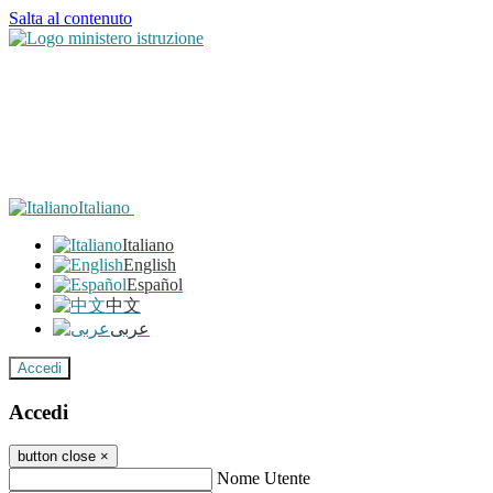
Salta al contenuto
Italiano
Italiano
English
Español
中文
عربى
Accedi
Accedi
button close
×
Nome Utente