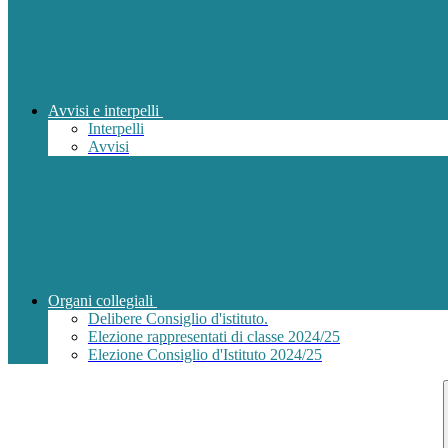
Avvisi e interpelli
Interpelli
Avvisi
Organi collegiali
Delibere Consiglio d'istituto.
Elezione rappresentati di classe 2024/25
Elezione Consiglio d'Istituto 2024/25