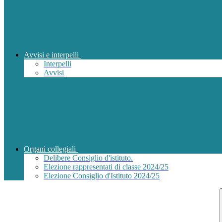
Avvisi e interpelli
Interpelli
Avvisi
Organi collegiali
Delibere Consiglio d'istituto.
Elezione rappresentati di classe 2024/25
Elezione Consiglio d'Istituto 2024/25