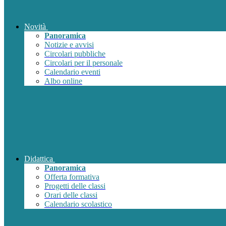
Novità
Panoramica
Notizie e avvisi
Circolari pubbliche
Circolari per il personale
Calendario eventi
Albo online
Didattica
Panoramica
Offerta formativa
Progetti delle classi
Orari delle classi
Calendario scolastico