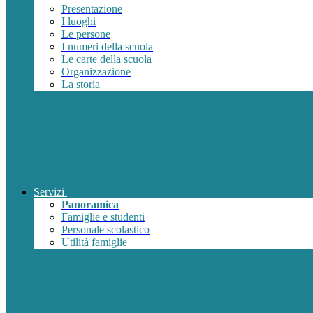
Presentazione
I luoghi
Le persone
I numeri della scuola
Le carte della scuola
Organizzazione
La storia
Servizi
Panoramica
Famiglie e studenti
Personale scolastico
Utilità famiglie