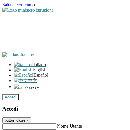
Salta al contenuto
Italiano
Italiano
English
Español
中文
عربى
Accedi
Accedi
button close
×
Nome Utente