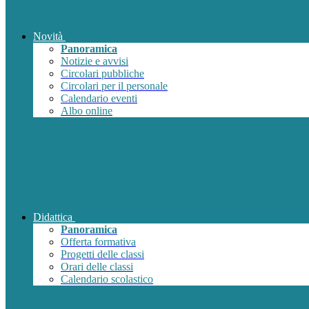
Novità
Panoramica
Notizie e avvisi
Circolari pubbliche
Circolari per il personale
Calendario eventi
Albo online
Didattica
Panoramica
Offerta formativa
Progetti delle classi
Orari delle classi
Calendario scolastico