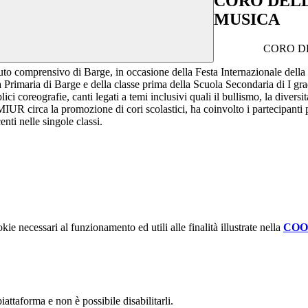
CORO DELL
MUSICA
CORO DELL’IC
uto comprensivo di Barge, in occasione della Festa Internazionale della
ola Primaria di Barge e della classe prima della Scuola Secondaria di I g
oreografie, canti legati a temi inclusivi quali il bullismo, la diversita, 
R circa la promozione di cori scolastici, ha coinvolto i partecipanti per
nti nelle singole classi.
kie necessari al funzionamento ed utili alle finalità illustrate nella
COO
attaforma e non è possibile disabilitarli.