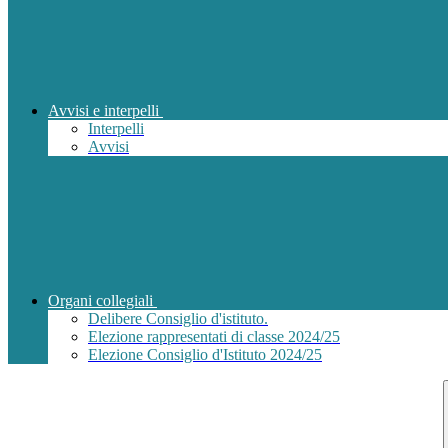
Avvisi e interpelli
Interpelli
Avvisi
Organi collegiali
Delibere Consiglio d'istituto.
Elezione rappresentati di classe 2024/25
Elezione Consiglio d'Istituto 2024/25