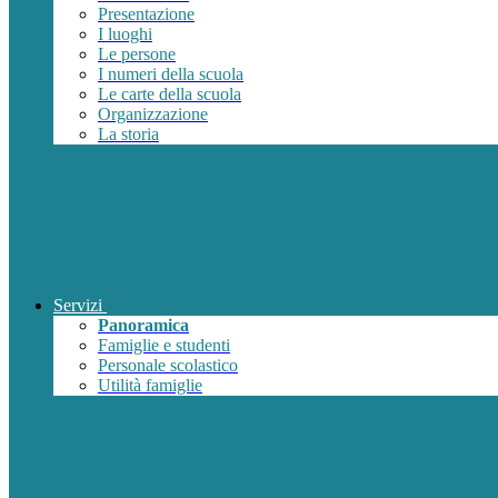
Presentazione
I luoghi
Le persone
I numeri della scuola
Le carte della scuola
Organizzazione
La storia
Servizi
Panoramica
Famiglie e studenti
Personale scolastico
Utilità famiglie