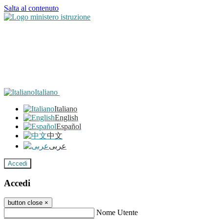
Salta al contenuto
Italiano
Italiano
English
Español
中文
عربى
Accedi
Accedi
button close
×
Nome Utente