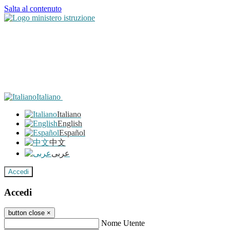
Salta al contenuto
Italiano
Italiano
English
Español
中文
عربى
Accedi
Accedi
button close
×
Nome Utente