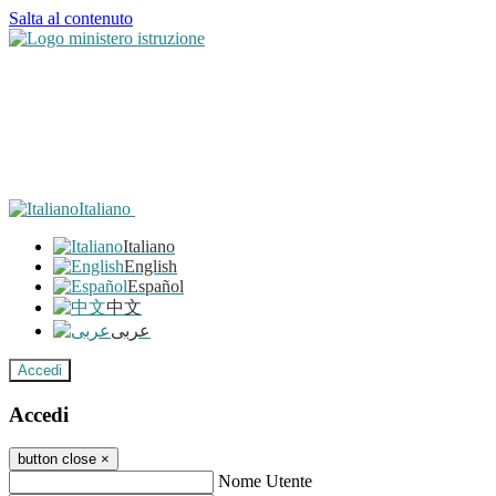
Salta al contenuto
Italiano
Italiano
English
Español
中文
عربى
Accedi
Accedi
button close
×
Nome Utente