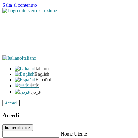
Salta al contenuto
Italiano
Italiano
English
Español
中文
عربى
Accedi
Accedi
button close
×
Nome Utente