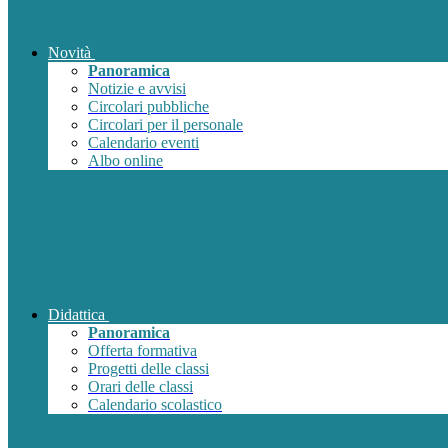
Novità
Panoramica
Notizie e avvisi
Circolari pubbliche
Circolari per il personale
Calendario eventi
Albo online
Didattica
Panoramica
Offerta formativa
Progetti delle classi
Orari delle classi
Calendario scolastico