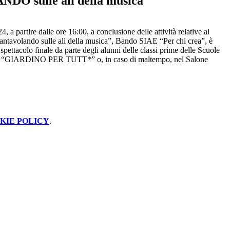
O sulle ali della musica
4, a partire dalle ore 16:00, a conclusione delle attività relative al
“Fantavolando sulle ali della musica”, Bando SIAE “Per chi crea”, è
spettacolo finale da parte degli alunni delle classi prime delle Scuole
l’aperto “GIARDINO PER TUTT*” o, in caso di maltempo, nel Salone
KIE POLICY
.