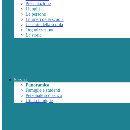
Presentazione
I luoghi
Le persone
I numeri della scuola
Le carte della scuola
Organizzazione
La storia
Servizi
Panoramica
Famiglie e studenti
Personale scolastico
Utilità famiglie