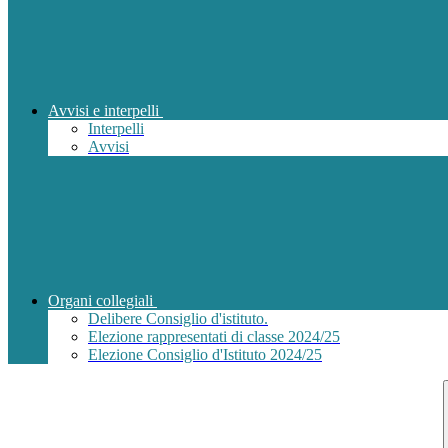
Avvisi e interpelli
Interpelli
Avvisi
Organi collegiali
Delibere Consiglio d'istituto.
Elezione rappresentati di classe 2024/25
Elezione Consiglio d'Istituto 2024/25