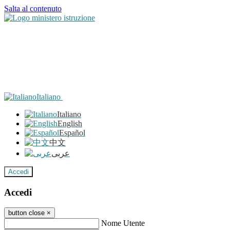
Salta al contenuto
Italiano
Italiano
English
Español
中文
عربى
Accedi
Accedi
button close
×
Nome Utente