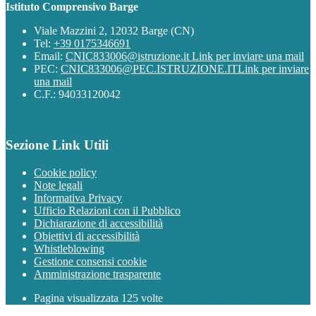
Istituto Comprensivo Barge
Viale Mazzini 2, 12032 Barge (CN)
Tel:
+39 0175346691
Email:
CNIC833006@istruzione.it
Link per inviare una mail
PEC:
CNIC833006@PEC.ISTRUZIONE.IT
Link per inviare
una mail
C.F.: 94033120042
Sezione Link Utili
Cookie policy
Note legali
Informativa Privacy
Ufficio Relazioni con il Pubblico
Dichiarazione di accessibilità
Obiettivi di accessibilità
Whistleblowing
Gestione consensi cookie
Amministrazione trasparente
Pagina visualizzata
125
volte