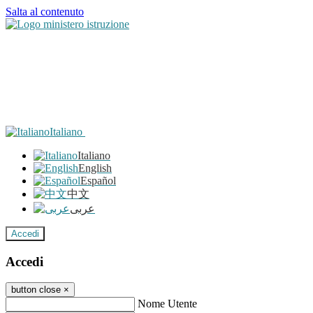
Salta al contenuto
Italiano
Italiano
English
Español
中文
عربى
Accedi
Accedi
button close
×
Nome Utente