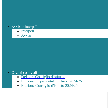
Avvisi e interpelli
Interpelli
Avvisi
Organi collegiali
Delibere Consiglio d'istituto.
Elezione rappresentati di classe 2024/25
Elezione Consiglio d'Istituto 2024/25