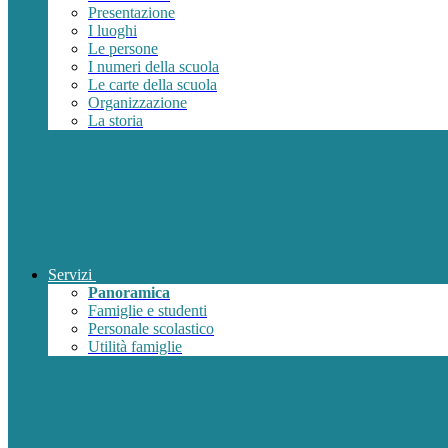
Presentazione
I luoghi
Le persone
I numeri della scuola
Le carte della scuola
Organizzazione
La storia
Servizi
Panoramica
Famiglie e studenti
Personale scolastico
Utilità famiglie