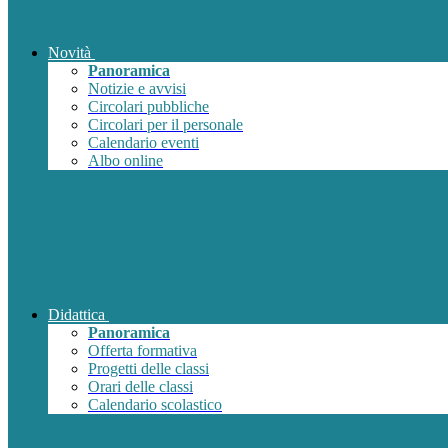
Novità
Panoramica
Notizie e avvisi
Circolari pubbliche
Circolari per il personale
Calendario eventi
Albo online
Didattica
Panoramica
Offerta formativa
Progetti delle classi
Orari delle classi
Calendario scolastico