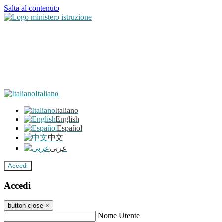
Salta al contenuto
Italiano
Italiano
English
Español
中文
عربى
Accedi
Accedi
button close
×
Nome Utente