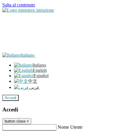
Salta al contenuto
Italiano
Italiano
English
Español
中文
عربى
Accedi
Accedi
button close
×
Nome Utente