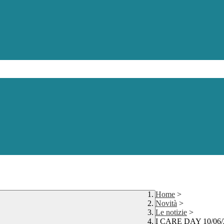
Home
>
Novità
>
Le notizie
>
I CARE DAY 10/06/