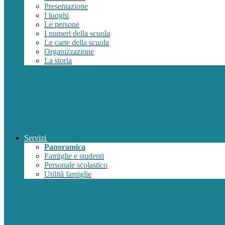
Presentazione
I luoghi
Le persone
I numeri della scuola
Le carte della scuola
Organizzazione
La storia
Servizi
Panoramica
Famiglie e studenti
Personale scolastico
Utilità famiglie