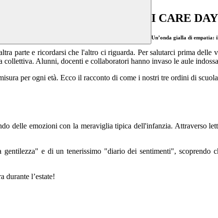
I CARE DAY 
Un’onda gialla di empatia: 
'altra parte e ricordarsi che l'altro ci riguarda. Per salutarci prima del
sta collettiva. Alunni, docenti e collaboratori hanno invaso le aule indos
misura per ogni età. Ecco il racconto di come i nostri tre ordini di scuol
ndo delle emozioni con la meraviglia tipica dell'infanzia. Attraverso le
 gentilezza" e di un tenerissimo "diario dei sentimenti", scoprendo c
a durante l’estate!