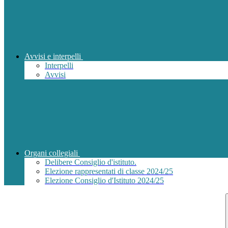
Avvisi e interpelli
Interpelli
Avvisi
Organi collegiali
Delibere Consiglio d'istituto.
Elezione rappresentati di classe 2024/25
Elezione Consiglio d'Istituto 2024/25