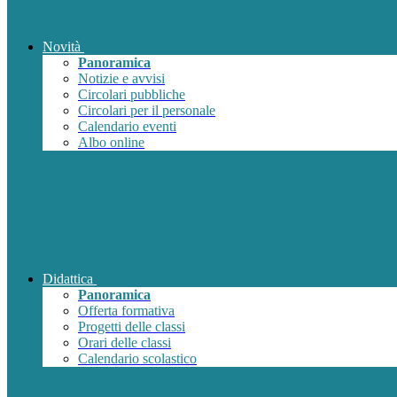
Novità
Panoramica
Notizie e avvisi
Circolari pubbliche
Circolari per il personale
Calendario eventi
Albo online
Didattica
Panoramica
Offerta formativa
Progetti delle classi
Orari delle classi
Calendario scolastico