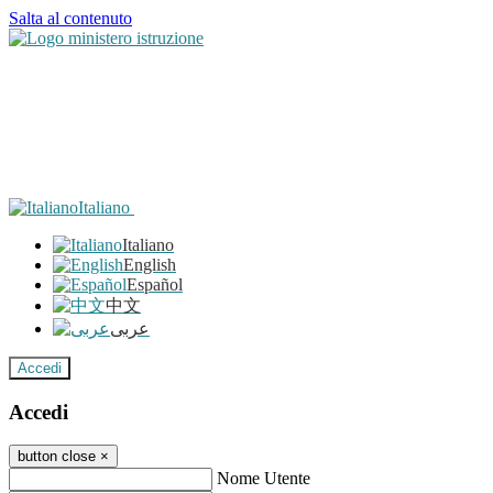
Salta al contenuto
Italiano
Italiano
English
Español
中文
عربى
Accedi
Accedi
button close
×
Nome Utente