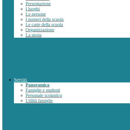
Presentazione
I luoghi
Le persone
I numeri della scuola
Le carte della scuola
Organizzazione
La storia
Servizi
Panoramica
Famiglie e studenti
Personale scolastico
Utilità famiglie