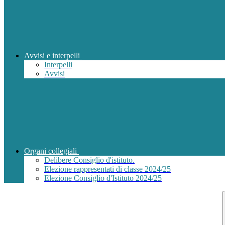
Avvisi e interpelli
Interpelli
Avvisi
Organi collegiali
Delibere Consiglio d'istituto.
Elezione rappresentati di classe 2024/25
Elezione Consiglio d'Istituto 2024/25