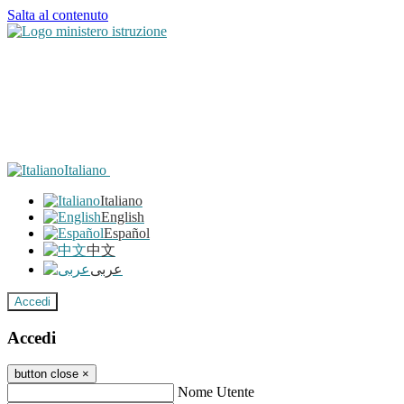
Salta al contenuto
Italiano
Italiano
English
Español
中文
عربى
Accedi
Accedi
button close
×
Nome Utente