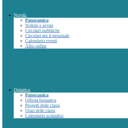
Novità
Panoramica
Notizie e avvisi
Circolari pubbliche
Circolari per il personale
Calendario eventi
Albo online
Didattica
Panoramica
Offerta formativa
Progetti delle classi
Orari delle classi
Calendario scolastico