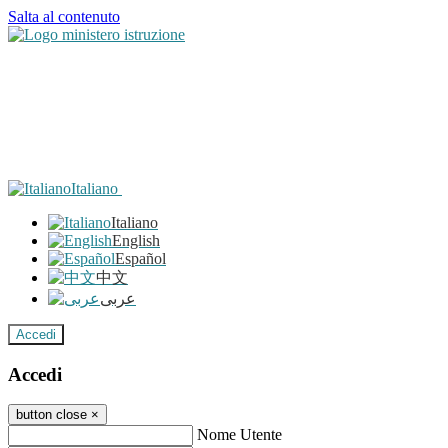
Salta al contenuto
Italiano
Italiano
English
Español
中文
عربى
Accedi
Accedi
button close
×
Nome Utente