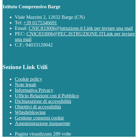
Istituto Comprensivo Barge
Viale Mazzini 2, 12032 Barge (CN)
Tel:
+39 0175346691
Email:
CNIC833006@istruzione.it
Link per inviare una mail
PEC:
CNIC833006@PEC.ISTRUZIONE.IT
Link per inviare
una mail
C.F.: 94033120042
Sezione Link Utili
Cookie policy
Note legali
Informativa Privacy
Ufficio Relazioni con il Pubblico
Dichiarazione di accessibilità
Obiettivi di accessibilità
Whistleblowing
Gestione consensi cookie
Amministrazione trasparente
Pagina visualizzata
289
volte