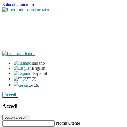
Salta al contenuto
Italiano
Italiano
English
Español
中文
عربى
Accedi
Accedi
button close
×
Nome Utente