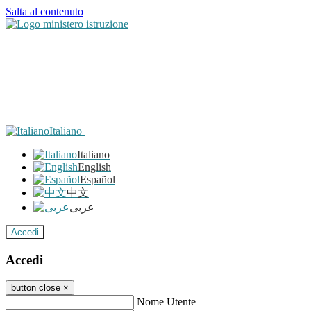
Salta al contenuto
Italiano
Italiano
English
Español
中文
عربى
Accedi
Accedi
button close
×
Nome Utente