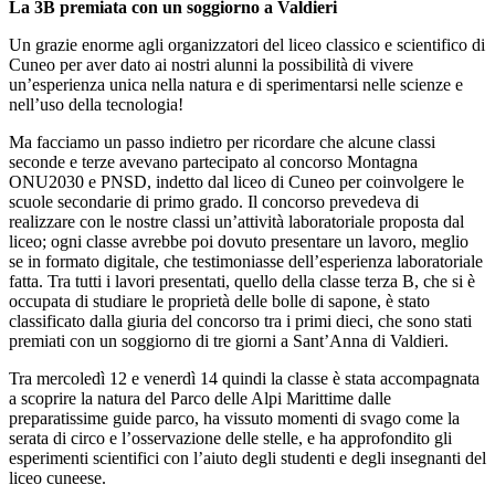
La 3B premiata con un soggiorno a Valdieri
Un grazie enorme agli organizzatori del liceo classico e scientifico di
Cuneo per aver dato ai nostri alunni la possibilità di vivere
un’esperienza unica nella natura e di sperimentarsi nelle scienze e
nell’uso della tecnologia!
Ma facciamo un passo indietro per ricordare che alcune classi
seconde e terze avevano partecipato al concorso Montagna
ONU2030 e PNSD, indetto dal liceo di Cuneo per coinvolgere le
scuole secondarie di primo grado. Il concorso prevedeva di
realizzare con le nostre classi un’attività laboratoriale proposta dal
liceo; ogni classe avrebbe poi dovuto presentare un lavoro, meglio
se in formato digitale, che testimoniasse dell’esperienza laboratoriale
fatta. Tra tutti i lavori presentati, quello della classe terza B, che si è
occupata di studiare le proprietà delle bolle di sapone, è stato
classificato dalla giuria del concorso tra i primi dieci, che sono stati
premiati con un soggiorno di tre giorni a Sant’Anna di Valdieri.
Tra mercoledì 12 e venerdì 14 quindi la classe è stata accompagnata
a scoprire la natura del Parco delle Alpi Marittime dalle
preparatissime guide parco, ha vissuto momenti di svago come la
serata di circo e l’osservazione delle stelle, e ha approfondito gli
esperimenti scientifici con l’aiuto degli studenti e degli insegnanti del
liceo cuneese.