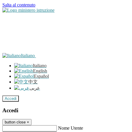
Salta al contenuto
Italiano
Italiano
English
Español
中文
عربى
Accedi
Accedi
button close
×
Nome Utente