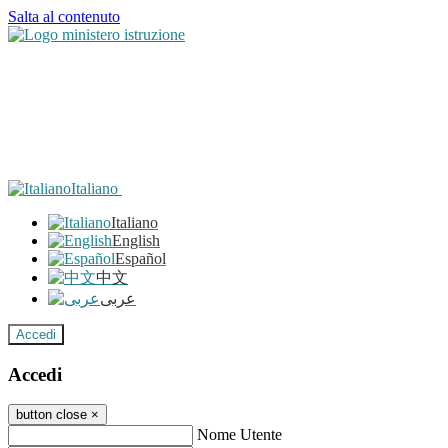
Salta al contenuto
Italiano
Italiano
English
Español
中文
عربى
Accedi
Accedi
button close
×
Nome Utente