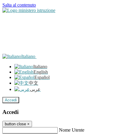
Salta al contenuto
Italiano
Italiano
English
Español
中文
عربى
Accedi
Accedi
button close
×
Nome Utente