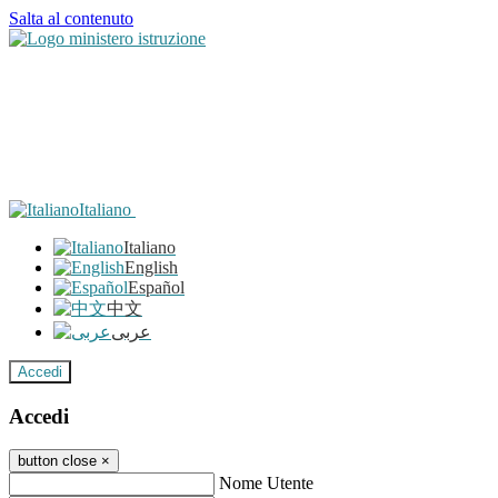
Salta al contenuto
Italiano
Italiano
English
Español
中文
عربى
Accedi
Accedi
button close
×
Nome Utente