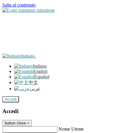
Salta al contenuto
Italiano
Italiano
English
Español
中文
عربى
Accedi
Accedi
button close
×
Nome Utente