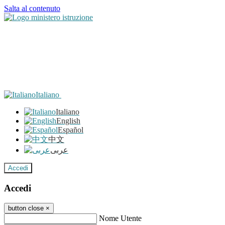
Salta al contenuto
Italiano
Italiano
English
Español
中文
عربى
Accedi
Accedi
button close
×
Nome Utente