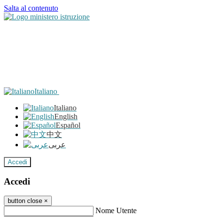
Salta al contenuto
Italiano
Italiano
English
Español
中文
عربى
Accedi
Accedi
button close
×
Nome Utente