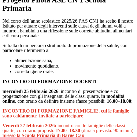
Progetto Pilota ASL CN 1 Scuola
Primaria
Nel corso dell’anno scolastico 2025/26 l’AS CN1 ha scelto il nostro
Istituto per attuare degli interventi sulle classi degli alunni volti a
indurre i bambini a una riflessione sulle corrette abitudini alimentari
e di cura personale.
Si tratta di
un percorso strutturato di promozione della salute, con
particolare riferimento a:
alimentazione sana,
movimento quotidiano,
corretta igiene orale.
INCONTRO DI FORMAZIONE DOCENTI
mercoledì 25 febbraio 2026
: incontro di presentazione e co-
progettazione con gli insegnanti delle classi quarte,
in modalità
online
, con orario da definire insieme (fasce possibili:
16.00–18.00
;
INCONTRO DI FORMAZIONE FAMIGLIE, cui le famiglie
sono caldamente
invitate a partecipare
Venerdì 27 febbraio 2026:
incontro con le famiglie delle classi
quarte, con orario proposto
17.00–18.30
(durata prevista: 90 minuti)
presso la Scuola Primaria di Barge Cap