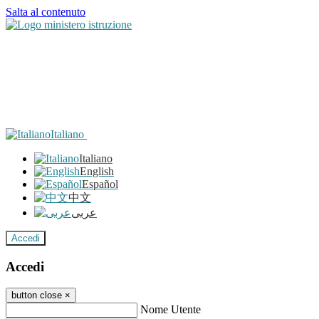
Salta al contenuto
Italiano
Italiano
English
Español
中文
عربى
Accedi
Accedi
button close
×
Nome Utente