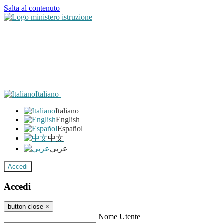
Salta al contenuto
Italiano
Italiano
English
Español
中文
عربى
Accedi
Accedi
button close
×
Nome Utente