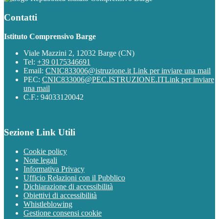
Contatti
Istituto Comprensivo Barge
Viale Mazzini 2, 12032 Barge (CN)
Tel:
+39 0175346691
Email:
CNIC833006@istruzione.it
Link per inviare una mail
PEC:
CNIC833006@PEC.ISTRUZIONE.IT
Link per inviare
una mail
C.F.: 94033120042
Sezione Link Utili
Cookie policy
Note legali
Informativa Privacy
Ufficio Relazioni con il Pubblico
Dichiarazione di accessibilità
Obiettivi di accessibilità
Whistleblowing
Gestione consensi cookie