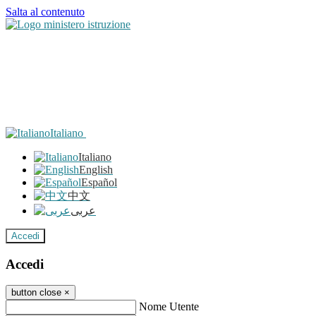
Salta al contenuto
Italiano
Italiano
English
Español
中文
عربى
Accedi
Accedi
button close
×
Nome Utente