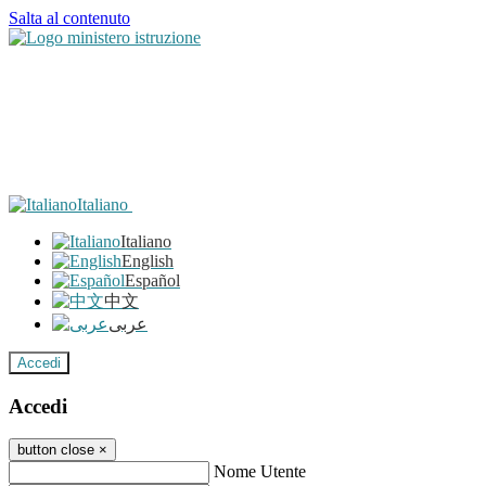
Salta al contenuto
Italiano
Italiano
English
Español
中文
عربى
Accedi
Accedi
button close
×
Nome Utente