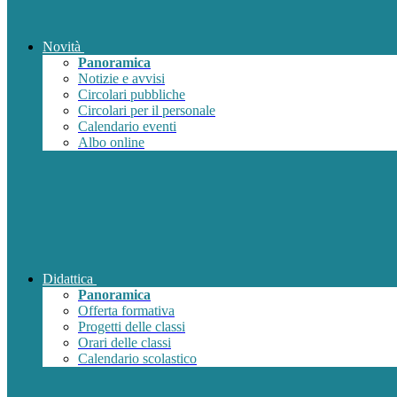
Novità
Panoramica
Notizie e avvisi
Circolari pubbliche
Circolari per il personale
Calendario eventi
Albo online
Didattica
Panoramica
Offerta formativa
Progetti delle classi
Orari delle classi
Calendario scolastico