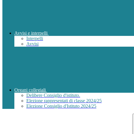
Avvisi e interpelli
Interpelli
Avvisi
Organi collegiali
Delibere Consiglio d'istituto.
Elezione rappresentati di classe 2024/25
Elezione Consiglio d'Istituto 2024/25