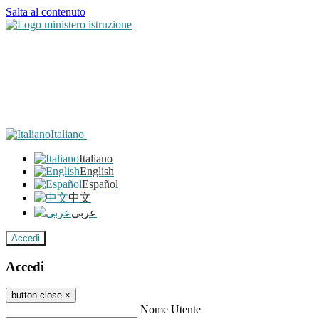
Salta al contenuto
Italiano
Italiano
English
Español
中文
عربى
Accedi
Accedi
button close
×
Nome Utente