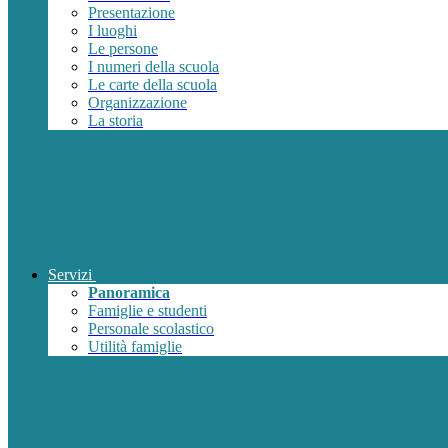
Presentazione
I luoghi
Le persone
I numeri della scuola
Le carte della scuola
Organizzazione
La storia
Servizi
Panoramica
Famiglie e studenti
Personale scolastico
Utilità famiglie