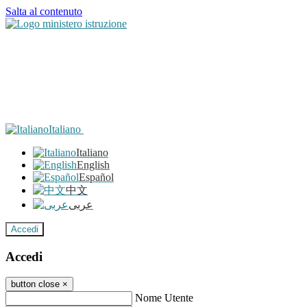
Salta al contenuto
Italiano
Italiano
English
Español
中文
عربى
Accedi
Accedi
button close
×
Nome Utente